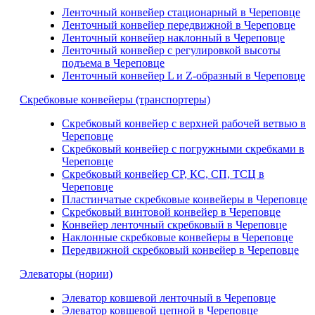
Ленточный конвейер стационарный в Череповце
Ленточный конвейер передвижной в Череповце
Ленточный конвейер наклонный в Череповце
Ленточный конвейер с регулировкой высоты
подъема в Череповце
Ленточный конвейер L и Z-образный в Череповце
Скребковые конвейеры (транспортеры)
Скребковый конвейер с верхней рабочей ветвью в
Череповце
Скребковый конвейер с погружными скребками в
Череповце
Скребковый конвейер СР, КС, СП, ТСЦ в
Череповце
Пластинчатые скребковые конвейеры в Череповце
Скребковый винтовой конвейер в Череповце
Конвейер ленточный скребковый в Череповце
Наклонные скребковые конвейеры в Череповце
Передвижной скребковый конвейер в Череповце
Элеваторы (нории)
Элеватор ковшевой ленточный в Череповце
Элеватор ковшевой цепной в Череповце