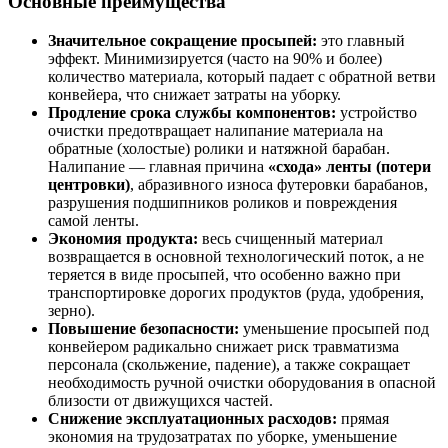
Основные преимущества
Значительное сокращение просыпей:
это главный
эффект. Минимизируется (часто на 90% и более)
количество материала, который падает с обратной ветви
конвейера, что снижает затраты на уборку.
Продление срока службы компонентов:
устройство
очистки предотвращает налипание материала на
обратные (холостые) ролики и натяжной барабан.
Налипание — главная причина
«схода» ленты (потери
центровки)
, абразивного износа футеровки барабанов,
разрушения подшипников роликов и повреждения
самой ленты.
Экономия продукта:
весь счищенный материал
возвращается в основной технологический поток, а не
теряется в виде просыпей, что особенно важно при
транспортировке дорогих продуктов (руда, удобрения,
зерно).
Повышение безопасности:
уменьшение просыпей под
конвейером радикально снижает риск травматизма
персонала (скольжение, падение), а также сокращает
необходимость ручной очистки оборудования в опасной
близости от движущихся частей.
Снижение эксплуатационных расходов:
прямая
экономия на трудозатратах по уборке, уменьшение