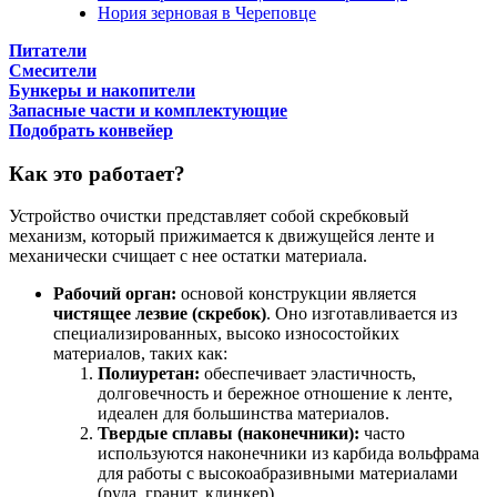
Нория зерновая в Череповце
Питатели
Смесители
Бункеры и накопители
Запасные части и комплектующие
Подобрать конвейер
Как это работает?
Устройство очистки представляет собой скребковый
механизм, который прижимается к движущейся ленте и
механически счищает с нее остатки материала.
Рабочий орган:
основой конструкции является
чистящее лезвие (скребок)
. Оно изготавливается из
специализированных, высоко износостойких
материалов, таких как:
Полиуретан:
обеспечивает эластичность,
долговечность и бережное отношение к ленте,
идеален для большинства материалов.
Твердые сплавы (наконечники):
часто
используются наконечники из карбида вольфрама
для работы с высокоабразивными материалами
(руда, гранит, клинкер).