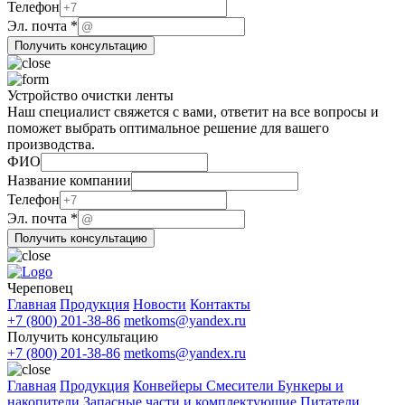
компании
Телефон
Эл. почта
*
Получить консультацию
Устройство очистки ленты
Наш специалист свяжется с вами, ответит на все вопросы и
поможет выбрать оптимальное решение для вашего
производства.
ФИО
Название компании
Телефон
Эл.
Эл. почта
*
компании
Получить консультацию
почта
Череповец
Главная
Продукция
Новости
Контакты
+7 (800) 201-38-86
metkoms@yandex.ru
Получить консультацию
+7 (800) 201-38-86
metkoms@yandex.ru
Главная
Продукция
Конвейеры
Смесители
Бункеры и
накопители
Запасные части и комплектующие
Питатели