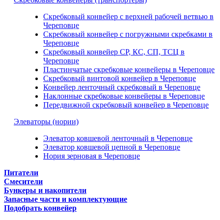
Скребковый конвейер с верхней рабочей ветвью в
Череповце
Скребковый конвейер с погружными скребками в
Череповце
Скребковый конвейер СР, КС, СП, ТСЦ в
Череповце
Пластинчатые скребковые конвейеры в Череповце
Скребковый винтовой конвейер в Череповце
Конвейер ленточный скребковый в Череповце
Наклонные скребковые конвейеры в Череповце
Передвижной скребковый конвейер в Череповце
Элеваторы (нории)
Элеватор ковшевой ленточный в Череповце
Элеватор ковшевой цепной в Череповце
Нория зерновая в Череповце
Питатели
Смесители
Бункеры и накопители
Запасные части и комплектующие
Подобрать конвейер