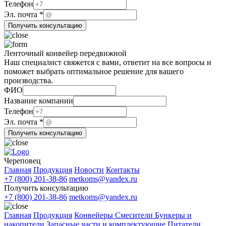
ФИО
Телефон
Эл. почта
*
Получить консультацию
Ленточный конвейер передвижной
Наш специалист свяжется с вами, ответит на все вопросы и
поможет выбрать оптимальное решение для вашего
производства.
ФИО
Название компании
компании
Телефон
Название
Эл. почта
*
Эл.
Получить консультацию
Череповец
Главная
Продукция
Новости
Контакты
+7 (800) 201-38-86
metkoms@yandex.ru
Получить консультацию
+7 (800) 201-38-86
metkoms@yandex.ru
Главная
Продукция
Конвейеры
Смесители
Бункеры и
накопители
Запасные части и комплектующие
Питатели