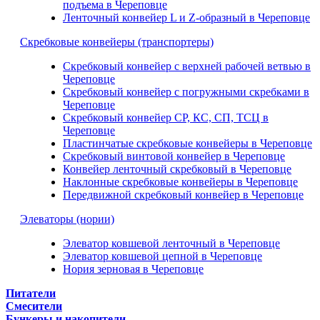
подъема в Череповце
Ленточный конвейер L и Z-образный в Череповце
Скребковые конвейеры (транспортеры)
Скребковый конвейер с верхней рабочей ветвью в
Череповце
Скребковый конвейер с погружными скребками в
Череповце
Скребковый конвейер СР, КС, СП, ТСЦ в
Череповце
Пластинчатые скребковые конвейеры в Череповце
Скребковый винтовой конвейер в Череповце
Конвейер ленточный скребковый в Череповце
Наклонные скребковые конвейеры в Череповце
Передвижной скребковый конвейер в Череповце
Элеваторы (нории)
Элеватор ковшевой ленточный в Череповце
Элеватор ковшевой цепной в Череповце
Нория зерновая в Череповце
Питатели
Смесители
Бункеры и накопители