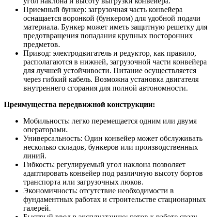
угол наклона и высоту выгрузки конвейера.
Приемный бункер: загрузочная часть конвейера
оснащается воронкой (бункером) для удобной подачи
материала. Бункер может иметь защитную решетку для
предотвращения попадания крупных посторонних
предметов.
Привод: электродвигатель и редуктор, как правило,
располагаются в нижней, загрузочной части конвейера
для лучшей устойчивости. Питание осуществляется
через гибкий кабель. Возможна установка двигателя
внутреннего сгорания для полной автономности.
Преимущества передвижной конструкции:
Мобильность: легко перемещается одним или двумя
операторами.
Универсальность: Один конвейер может обслуживать
несколько складов, бункеров или производственных
линий.
Гибкость: регулируемый угол наклона позволяет
адаптировать конвейер под различную высоту бортов
транспорта или загрузочных люков.
Экономичность: отсутствие необходимости в
фундаментных работах и строительстве стационарных
галерей.
Быстрый ввод в эксплуатацию: готов к работе сразу