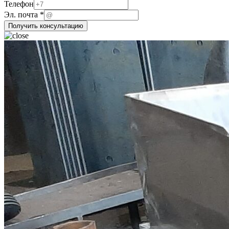
Телефон
компании
Эл. почта
*
Эл.
Получить консультацию
Название