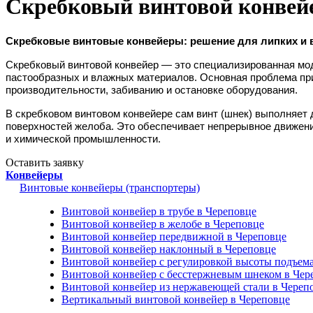
Скребковый винтовой конвейе
Скребковые винтовые конвейеры: решение для липких и 
Скребковый винтовой конвейер
— это специализированная мод
пастообразных и влажных материалов. Основная проблема при 
производительности, забиванию и остановке оборудования.
В скребковом винтовом конвейере сам винт (шнек) выполняет 
поверхностей желоба. Это обеспечивает непрерывное движени
и химической промышленности.
Оставить заявку
Конвейеры
Винтовые конвейеры (транспортеры)
Винтовой конвейер в трубе в Череповце
Винтовой конвейер в желобе в Череповце
Винтовой конвейер передвижной в Череповце
Винтовой конвейер наклонный в Череповце
Винтовой конвейер с регулировкой высоты подъема
Винтовой конвейер с бесстержневым шнеком в Чер
Винтовой конвейер из нержавеющей стали в Череп
Вертикальный винтовой конвейер в Череповце