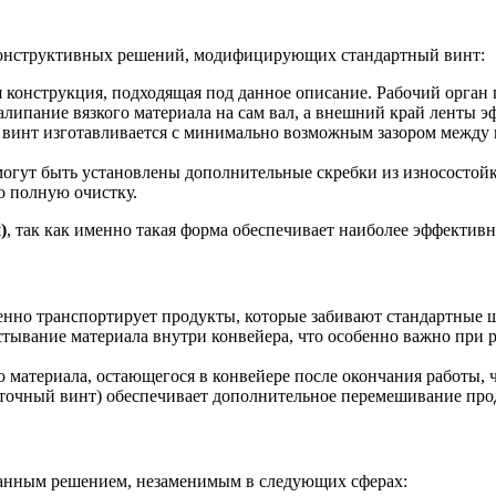
 конструктивных решений, модифицирующих стандартный винт:
 конструкция, подходящая под данное описание. Рабочий орган п
алипание вязкого материала на сам вал, а внешний край ленты э
винт изготавливается с минимально возможным зазором между 
гут быть установлены дополнительные скребки из износостойко
о полную очистку.
)
, так как именно такая форма обеспечивает наиболее эффективн
нно транспортирует продукты, которые забивают стандартные 
тывание материала внутри конвейера, что особенно важно при 
материала, остающегося в конвейере после окончания работы, ч
точный винт) обеспечивает дополнительное перемешивание прод
анным решением, незаменимым в следующих сферах: