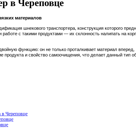
р в Череповце
вязких материалов
ификация шнекового транспортера, конструкция которого пред
работе с такими продуктами — их склонность налипать на корпу
двойную функцию: он не только проталкивает материал вперед,
е продукта и свойство самоочищения, что делает данный тип 
 в Череповце
еповце
овце