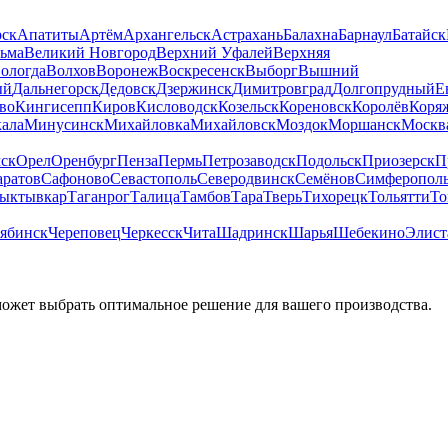
рск
Апатиты
Артём
Архангельск
Астрахань
Балахна
Барнаул
Батайск
льма
Великий Новгород
Верхний Уфалей
Верхняя
ологда
Волхов
Воронеж
Воскресенск
Выборг
Вышний
ый
Дальнегорск
Дедовск
Дзержинск
Димитровград
Долгопрудный
Е
во
Кингисепп
Киров
Кисловодск
Козельск
Кореновск
Королёв
Коря
ала
Минусинск
Михайловка
Михайловск
Моздок
Моршанск
Москв
ск
Орел
Оренбург
Пенза
Пермь
Петрозаводск
Подольск
Приозерск
П
аратов
Сафоново
Севастополь
Северодвинск
Семёнов
Симферопол
ыктывкар
Таганрог
Талица
Тамбов
Тара
Тверь
Тихорецк
Тольятти
То
ябинск
Череповец
Черкесск
Чита
Шадринск
Шарья
Шебекино
Элист
может выбрать оптимальное решение для вашего производства.