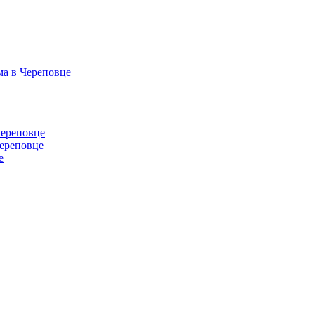
ма в Череповце
Череповце
ереповце
е