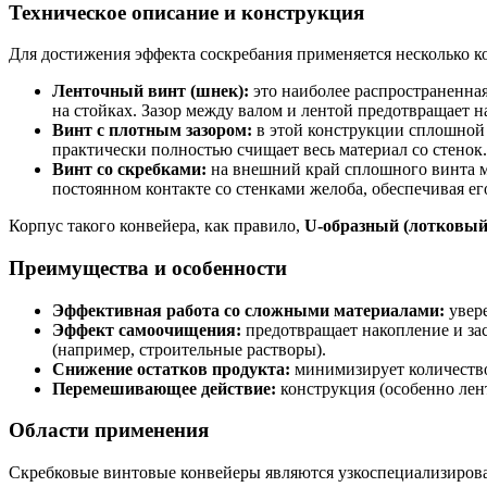
Техническое описание и конструкция
Для достижения эффекта соскребания применяется несколько
Ленточный винт (шнек):
это наиболее распространенная
на стойках. Зазор между валом и лентой предотвращает н
Винт с плотным зазором:
в этой конструкции сплошной 
практически полностью счищает весь материал со стенок.
Винт со скребками:
на внешний край сплошного винта мо
постоянном контакте со стенками желоба, обеспечивая ег
Корпус такого конвейера, как правило,
U-образный (лотковый
Преимущества и особенности
Эффективная работа со сложными материалами:
увере
Эффект самоочищения:
предотвращает накопление и зас
(например, строительные растворы).
Снижение остатков продукта:
минимизирует количество 
Перемешивающее действие:
конструкция (особенно лен
Области применения
Скребковые винтовые конвейеры являются узкоспециализиров