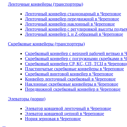
Ленточные конвейеры (транспортеры)
Ленточный конвейер стационарный в Череповце
Ленточный конвейер передвижной в Череповце
Ленточный конвейер наклонный в Череповце
Ленточный конвейер с регулировкой высоты подъе
Ленточный конвейер L и Z-образный в Череповце
Скребковые конвейеры (транспортеры)
Скребковый конвейер с верхней рабочей ветвью в 
Скребковый конвейер с погружными скребками в Ч
Скребковый конвейер СР, КС, СП, ТСЦ в Череповц
Пластинчатые скребковые конвейеры в Череповце
Скребковый винтовой конвейер в Череповце
Конвейер ленточный скребковый в Череповце
Наклонные скребковые конвейеры в Череповце
Передвижной скребковый конвейер в Череповце
Элеваторы (нории)
Элеватор ковшевой ленточный в Череповце
Элеватор ковшевой цепной в Череповце
Нория зерновая в Череповце