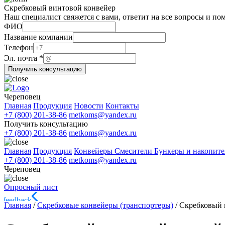
Скребковый винтовой конвейер
Наш специалист свяжется с вами, ответит на все вопросы и по
ФИО
Название компании
Название
Телефон
Эл.
Эл. почта
*
компании
Получить консультацию
Череповец
Главная
Продукция
Новости
Контакты
+7 (800) 201-38-86
metkoms@yandex.ru
Получить консультацию
+7 (800) 201-38-86
metkoms@yandex.ru
Главная
Продукция
Конвейеры
Смесители
Бункеры и накопит
+7 (800) 201-38-86
metkoms@yandex.ru
Череповец
Опросный лист
Главная
/
Скребковые конвейеры (транспортеры)
/
Скребковый 