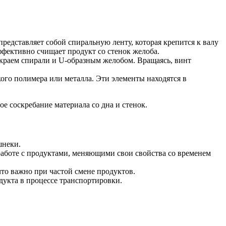
редставляет собой спиральную ленту, которая крепится к валу
ффективно счищает продукт со стенок желоба.
краем спирали и U-образным желобом. Вращаясь, винт
го полимера или металла. Эти элементы находятся в
ое соскребание материала со дна и стенок.
шнеки.
работе с продуктами, меняющими свои свойства со временем
то важно при частой смене продуктов.
укта в процессе транспортировки.