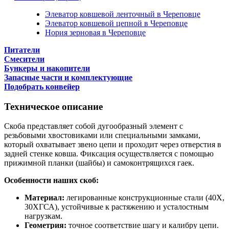
Элеватор ковшевой ленточный в Череповце
Элеватор ковшевой цепной в Череповце
Нория зерновая в Череповце
Питатели
Смесители
Бункеры и накопители
Запасные части и комплектующие
Подобрать конвейер
Техническое описание
Скоба представляет собой дугообразный элемент с
резьбовыми хвостовиками или специальными замками,
который охватывает звено цепи и проходит через отверстия в
задней стенке ковша. Фиксация осуществляется с помощью
прижимной планки (шайбы) и самоконтрящихся гаек.
Особенности наших скоб:
Материал:
легированные конструкционные стали (40Х,
30ХГСА), устойчивые к растяжению и усталостным
нагрузкам.
Геометрия:
точное соответствие шагу и калибру цепи.