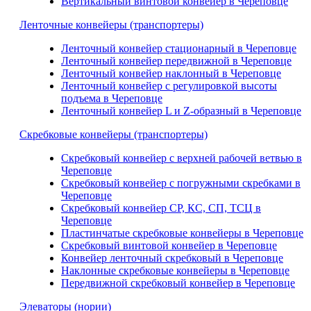
Вертикальный винтовой конвейер в Череповце
Ленточные конвейеры (транспортеры)
Ленточный конвейер стационарный в Череповце
Ленточный конвейер передвижной в Череповце
Ленточный конвейер наклонный в Череповце
Ленточный конвейер с регулировкой высоты
подъема в Череповце
Ленточный конвейер L и Z-образный в Череповце
Скребковые конвейеры (транспортеры)
Скребковый конвейер с верхней рабочей ветвью в
Череповце
Скребковый конвейер с погружными скребками в
Череповце
Скребковый конвейер СР, КС, СП, ТСЦ в
Череповце
Пластинчатые скребковые конвейеры в Череповце
Скребковый винтовой конвейер в Череповце
Конвейер ленточный скребковый в Череповце
Наклонные скребковые конвейеры в Череповце
Передвижной скребковый конвейер в Череповце
Элеваторы (нории)