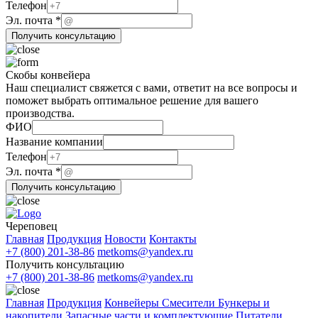
*
Телефон
ФИО
Эл. почта
*
Получить консультацию
Скобы конвейера
Наш специалист свяжется с вами, ответит на все вопросы и
поможет выбрать оптимальное решение для вашего
производства.
ФИО
Название компании
Телефон
Телефон
компании
Эл. почта
*
ФИО
Получить консультацию
Череповец
Главная
Продукция
Новости
Контакты
+7 (800) 201-38-86
metkoms@yandex.ru
Получить консультацию
+7 (800) 201-38-86
metkoms@yandex.ru
Главная
Продукция
Конвейеры
Смесители
Бункеры и
накопители
Запасные части и комплектующие
Питатели