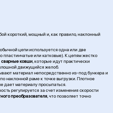
ой короткий, мощный и, как правило, наклонный
обычной цепи используется одна или две
о пластинчатые или катковые). К цепям жестко
и сварные ковши
, которые идут практически
 сплошной движущийся желоб.
ывают материал непосредственно из-под бункера и
о наклонной раме к точке выгрузки. Плотное
не дает материалу просыпаться.
ость регулируется за счет изменения скорости
тного преобразователя
, что позволяет точно