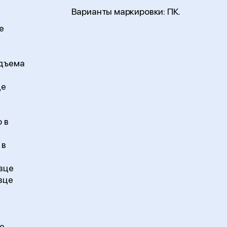
Варианты маркировки: ПК.
е
е
одъема
це
 в
 в
вце
вце
е