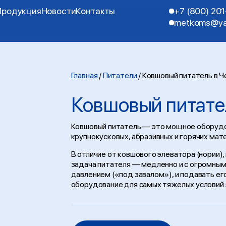
Продукция
Новости
Контакты
+7 (800) 20
metkoms@ya
Главная
/
Питатели
/
Ковшовый питатель в 
Ковшовый питате
Ковшовый питатель — это мощное оборудо
крупнокусковых, абразивных и горячих мат
В отличие от ковшового элеватора (нории)
задача питателя — медленно и с огромным
давлением («под завалом»), и подавать е
оборудование для самых тяжелых условий 