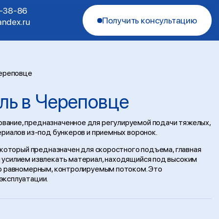
1-38-86
Получить консультацию
ndex.ru
Череповце
ль в Череповце
вание, предназначенное для регулируемой подачи тяжелых,
ериалов из-под бункеров и приемных воронок.
, который предназначен для скоростного подъема, главная
 усилием извлекать материал, находящийся под высоким
го равномерным, контролируемым потоком. Это
эксплуатации.