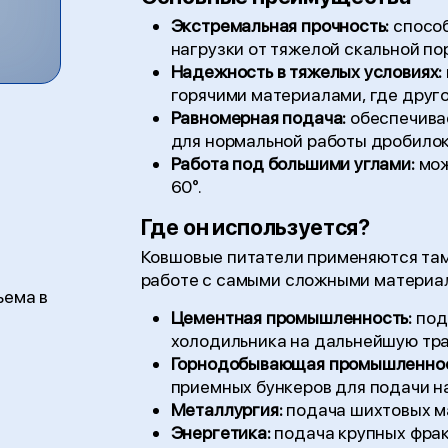
Экстремальная прочность:
способ
нагрузки от тяжелой скальной по
Надежность в тяжелых условиях:
горячими материалами, где друго
Равномерная подача:
обеспечивае
для нормальной работы дробилок
Работа под большими углами:
мож
60°.
Где он используется?
Ковшовые питатели применяются там
работе с самыми сложными материа
ъема в
Цементная промышленность:
под
холодильника на дальнейшую тра
Горнодобывающая промышленнос
приемных бункеров для подачи н
Металлургия:
подача шихтовых ма
Энергетика:
подача крупных фрак