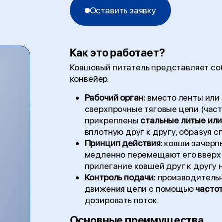
Оставить заявку
Как это работает?
Ковшовый питатель представляет соб
конвейер.
Рабочий орган:
вместо ленты или 
сверхпрочные тяговые цепи (част
прикреплены
стальные литые ил
вплотную друг к другу, образуя
Принцип действия:
ковши зачерп
медленно перемещают его вверх п
прилегание ковшей друг к другу 
Контроль подачи:
производительн
движения цепи с помощью
часто
дозировать поток.
Основные преимущества