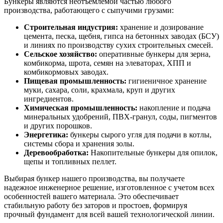
Бункеры являются неотъемлемой частью любого
производства, работающего с сыпучими грузами:
Строительная индустрия:
хранение и дозирование
цемента, песка, щебня, гипса на бетонных заводах (БСУ)
и линиях по производству сухих строительных смесей.
Сельское хозяйство:
оперативные бункеры для зерна,
комбикорма, шрота, семян на элеваторах, ХПП и
комбикормовых заводах.
Пищевая промышленность:
гигиеничное хранение
муки, сахара, соли, крахмала, круп и других
ингредиентов.
Химическая промышленность:
накопление и подача
минеральных удобрений, ПВХ-гранул, соды, пигментов
и других порошков.
Энергетика:
бункеры сырого угля для подачи в котлы,
системы сбора и хранения золы.
Деревообработка:
Накопительные бункеры для опилок,
щепы и топливных пеллет.
Выбирая бункер нашего производства, вы получаете
надежное инженерное решение, изготовленное с учетом всех
особенностей вашего материала. Это обеспечивает
стабильную работу без заторов и простоев, формируя
прочный фундамент для всей вашей технологической линии.