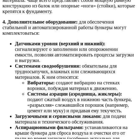
материала. Чаще всего представляет собой мощную рамную
конструкцию из балок или опорные «ноги» (стойки), которые
крепятся к фундаменту.
4. Дополнительное оборудование:
для обеспечения
стабильной и автоматизированной работы бункеры могут
комплектоваться:
Датчиками уровня (верхний и нижний):
сигнализируют о заполнении или опорожнении
емкости, позволяя автоматизировать процессы загрузки
и выгрузки.
Системами сводообрушения:
обязательны для
трудносыпучих, влажных или слеживающихся
материалов. К ним относятся:
Вибраторы:
создают вибрацию на стенках
воронки, побуждая материал к движению.
Системы аэрации (аэроднища, жиклеры):
подают сжатый воздух в нижнюю часть бункера,
«разрыхляя» слежавшийся порошок (например,
цемент или муку) и придавая ему текучесть.
Загрузочными и сервисными люками:
для подачи
материала и технического обслуживания.
Аспирационными фильтрами:
устанавливаются на
крыше бункера для сброса воздуха и очистки его от
пыли во время загрузки (особенно актуально для