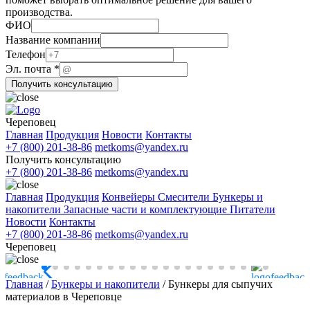
производства.
ФИО
Название компании
Телефон
Название
Эл. почта
*
компании
Получить консультацию
Эл.
Череповец
Главная
Продукция
Новости
Контакты
+7 (800) 201-38-86
metkoms@yandex.ru
Получить консультацию
+7 (800) 201-38-86
metkoms@yandex.ru
Главная
Продукция
Конвейеры
Смесители
Бункеры и
накопители
Запасные части и комплектующие
Питатели
Новости
Контакты
+7 (800) 201-38-86
metkoms@yandex.ru
Череповец
Главная
/
Бункеры и накопители
/
Бункеры для сыпучих
материалов в Череповце