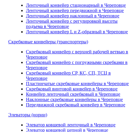
Ленточный конвейер стационарный в Череповце
Ленточный конвейер передвижной в Череповце
Ленточный конвейер наклонный в Череповце
Ленточный конвейер с регулировкой высоты
подъема в Череповце
Ленточный конвейер L и Z-образный в Череповце
Скребковые конвейеры (транспортеры)
Скребковый конвейер с верхней рабочей ветвью в
Череповце
Скребковый конвейер с погружными скребками в
Череповце
Скребковый конвейер СР, КС, СП, ТСЦ в
Череповце
Пластинчатые скребковые конвейеры в Череповце
Скребковый винтовой конвейер в Череповце
Конвейер ленточный скребковый в Череповце
Наклонные скребковые конвейеры в Череповце
Передвижной скребковый конвейер в Череповце
Элеваторы (нории)
Элеватор ковшевой ленточный в Череповце
Элеватор ковшевой цепной в Череповце