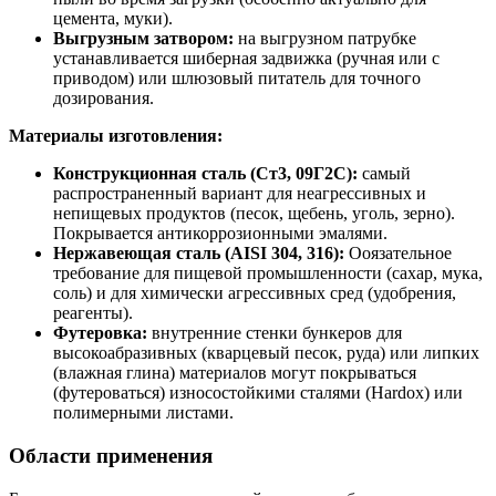
цемента, муки).
Выгрузным затвором:
на выгрузном патрубке
устанавливается шиберная задвижка (ручная или с
приводом) или шлюзовый питатель для точного
дозирования.
Материалы изготовления:
Конструкционная сталь (Ст3, 09Г2С):
самый
распространенный вариант для неагрессивных и
непищевых продуктов (песок, щебень, уголь, зерно).
Покрывается антикоррозионными эмалями.
Нержавеющая сталь (AISI 304, 316):
Ооязательное
требование для пищевой промышленности (сахар, мука,
соль) и для химически агрессивных сред (удобрения,
реагенты).
Футеровка:
внутренние стенки бункеров для
высокоабразивных (кварцевый песок, руда) или липких
(влажная глина) материалов могут покрываться
(футероваться) износостойкими сталями (Hardox) или
полимерными листами.
Области применения