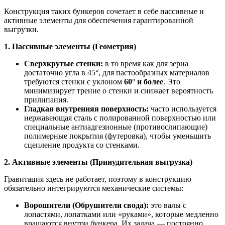
Конструкция таких бункеров сочетает в себе пассивные и
активные элементы для обеспечения гарантированной
выгрузки.
1. Пассивные элементы (Геометрия)
Сверхкрутые стенки:
в то время как для зерна
достаточно угла в 45°, для пастообразных материалов
требуются стенки с уклоном
60° и более
. Это
минимизирует трение о стенки и снижает вероятность
прилипания.
Гладкая внутренняя поверхность:
часто используется
нержавеющая сталь с полированной поверхностью или
специальные антиадгезионные (противослипающие)
полимерные покрытия (футеровка), чтобы уменьшить
сцепление продукта со стенками.
2. Активные элементы (Принудительная выгрузка)
Гравитация здесь не работает, поэтому в конструкцию
обязательно интегрируются механические системы:
Ворошители (Обрушители свода):
это валы с
лопастями, лопатками или «руками», которые медленно
вращаются внутри бункера. Их задача — постоянно