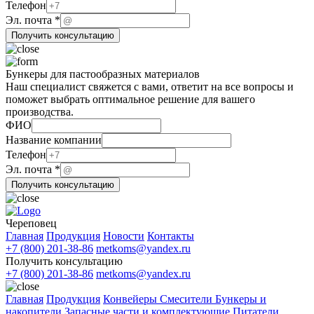
Название
Телефон
компании
Эл. почта
*
почта
Получить консультацию
Бункеры для пастообразных материалов
Наш специалист свяжется с вами, ответит на все вопросы и
поможет выбрать оптимальное решение для вашего
производства.
ФИО
Название компании
почта
Телефон
Телефон
Эл. почта
*
ФИО
Получить консультацию
Череповец
Главная
Продукция
Новости
Контакты
+7 (800) 201-38-86
metkoms@yandex.ru
Получить консультацию
+7 (800) 201-38-86
metkoms@yandex.ru
Главная
Продукция
Конвейеры
Смесители
Бункеры и
накопители
Запасные части и комплектующие
Питатели