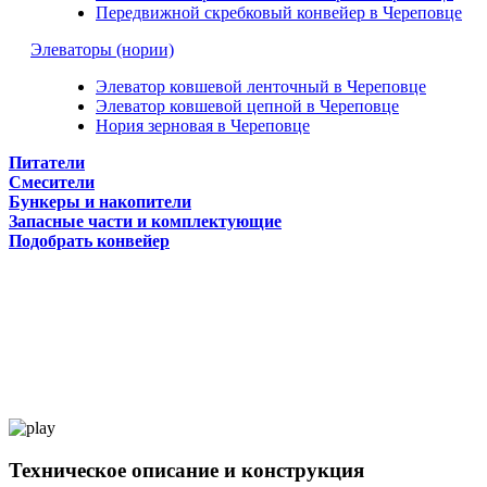
Передвижной скребковый конвейер в Череповце
Элеваторы (нории)
Элеватор ковшевой ленточный в Череповце
Элеватор ковшевой цепной в Череповце
Нория зерновая в Череповце
Питатели
Смесители
Бункеры и накопители
Запасные части и комплектующие
Подобрать конвейер
Техническое описание и конструкция