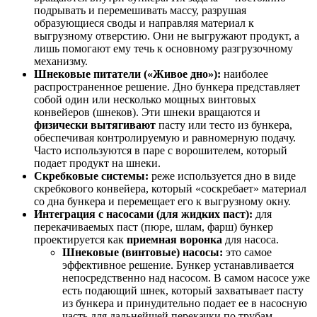
подрывать и перемешивать массу, разрушая
образующиеся своды и направляя материал к
выгрузному отверстию. Они не выгружают продукт, а
лишь помогают ему течь к основному разгрузочному
механизму.
Шнековые питатели («Живое дно»):
наиболее
распространенное решение. Дно бункера представляет
собой один или несколько мощных винтовых
конвейеров (шнеков). Эти шнеки вращаются и
физически вытягивают
пасту или тесто из бункера,
обеспечивая контролируемую и равномерную подачу.
Часто используются в паре с ворошителем, который
подает продукт на шнеки.
Скребковые системы:
реже используется дно в виде
скребкового конвейера, который «соскребает» материал
со дна бункера и перемещает его к выгрузному окну.
Интеграция с насосами (для жидких паст):
для
перекачиваемых паст (пюре, шлам, фарш) бункер
проектируется как
приемная воронка
для насоса.
Шнековые (винтовые) насосы:
это самое
эффективное решение. Бункер устанавливается
непосредственно над насосом. В самом насосе уже
есть подающий шнек, который захватывает пасту
из бункера и принудительно подает ее в насосную
часть для дальнейшей перекачки по трубам.