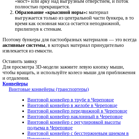
«мост» или арку над выгрузным отверстием, и поток
полностью прекращается.
Образование «крысиной норы»:
материал
выгружается только из центральной части бункера, в то
время как основная масса остается неподвижной,
прилипнув к стенкам.
Поэтому бункеры для пастообразных материалов — это всегда
активные системы
, в которых материал принудительно
извлекается из емкости.
Оставить заявку
Для просмотра 3D-модели зажмите левую кнопку мыши,
чтобы вращать, и используйте колесо мыши для приближения
и отдаления.
Конвейеры
Винтовые конвейеры (транспортеры)
Винтовой конвейер в трубе в Череповце
Винтовой конвейер в желобе в Череповце
Винтовой конвейер передвижной в Череповце
Винтовой конвейер наклонный в Череповце
Винтовой конвейер с регулировкой высоты
подъема в Череповце
Винтовой конвейер с бесстержневым шнеком в
Череповце