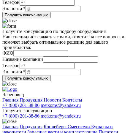
Эл.
Телефон
почта
Эл. почта
*
Название
Получить консультацию
Получите консультацию по подбору оборудования
Наш специалист свяжется с вами, ответит на все вопросы и
поможет выбрать оптимальное решение для вашего
производства.
ФИО
Название компании
Телефон
Название
Эл. почта
*
Эл.
Получить консультацию
Телефон
Череповец
Главная
Продукция
Новости
Контакты
+7 (800) 201-38-86
metkoms@yandex.ru
Получить консультацию
+7 (800) 201-38-86
metkoms@yandex.ru
Главная
Продукция
Конвейеры
Смесители
Бункеры и
накопители
Запасные части и комплектующие
Питатели